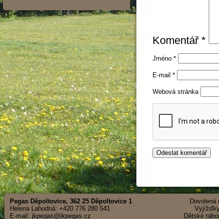
Komentář
*
Jméno
*
E-mail
*
Webová stránka
Pegas Děpoltovice, 362 25 Děpoltovice 1
Dovolená u
Helena Lahodná: +420 776 280 541
Vyjížďky
E-mail: jkpegas@jkpegas.cz
Dětské tábor