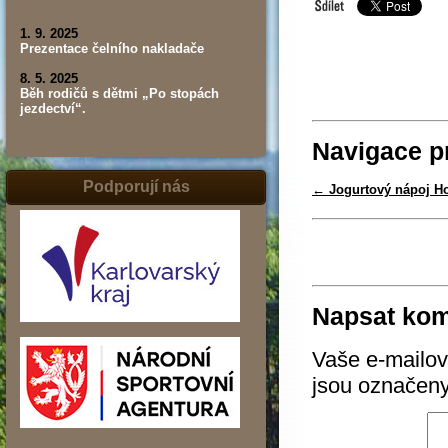
1. 9. 2025
Prezentace čelního nakladače
8. 5. 2025
Běh rodičů s dětmi „Po stopách
jezdectví“.
Navigace p
Podporují nás
←
Jogurtový nápoj Ho
Napsat kom
Vaše e-mailov
jsou označen