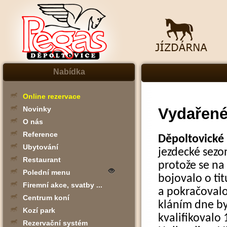
Nabídka
Online rezervace
Vydařené 
Novinky
O nás
Reference
Děpoltovické 
Ubytování
jezdecké sezon
Restaurant
protože se na
Polední menu
bojovalo o tit
Firemní akce, svatby ...
a pokračoval
Centrum koní
kláním dne by
Kozí park
kvalifikovalo 
Rezervační systém