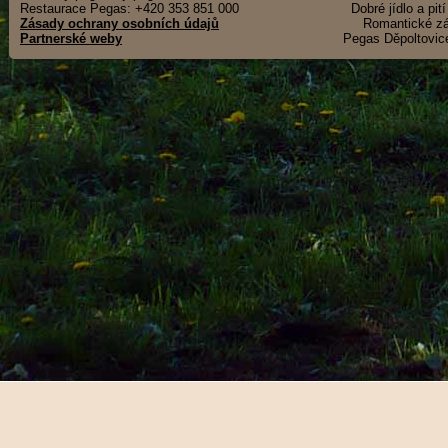
Restaurace Pegas: +420 353 851 000
Dobré jídlo a pit
Zásady ochrany osobních údajů
Romantické záž
Partnerské weby
Pegas Děpoltovice