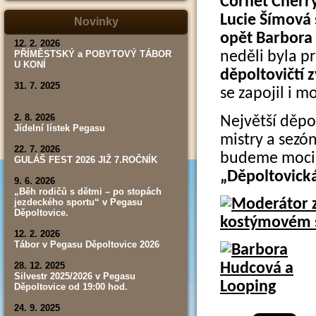
Cornet Cherr
tábor,
závod,
Lucie Šímová 
Novinky
výsledky)
opět Barbora
12. 2. 2026
PŘÍMĚSTSKÝ a POBYTOVÝ TÁBOR
neděli byla p
U KONÍ
děpoltovičtí 
31. 7. 2025
se zapojil i 
2. 8. 2026
Největší děpo
Jídelní lístek Pegasu
mistry a sezó
22. 7. 2026
budeme moci 
GULÁŠ FEST 2026 JIŽ 7.ROČNÍK
„Děpoltovick
9. 6. 2026
„Běh rodičů s dětmi – po stopách
jezdeckého sportu“ v Pegasu
Děpoltovice.
12. 2. 2026
Tábor v Pegasu Děpoltovice 2026
28. 12. 2025
Silvestr 2025/2026 v Pegasu
Děpoltovice od 19:00 hod.
24. 9. 2025