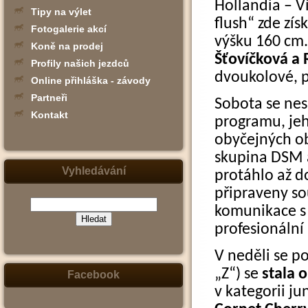
Hollandia – V
Tipy na výlet
flush“ zde zís
Fotogalerie akcí
výšku 160 cm.
Koně na prodej
Šťovíčková a 
Profily našich jezdců
dvoukolové, p
Online přihláška - závody
Partneři
Sobota se ne
Kontakt
programu, jeh
obyčejných ob
skupina DSM a
Vyhledávání
protáhlo až d
připraveny so
komunikace s 
profesionální
(zadejte
slovo,
V neděli se p
jeho
část
„Z“) se
stala 
nebo
Facebook
slovní
v kategorii j
spojení
-
např.