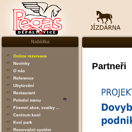
Nabídka
Online rezervace
Partneři
Novinky
O nás
Reference
Ubytování
Restaurant
Polední menu
Firemní akce, svatby ...
Centrum koní
Kozí park
Rezervační systém