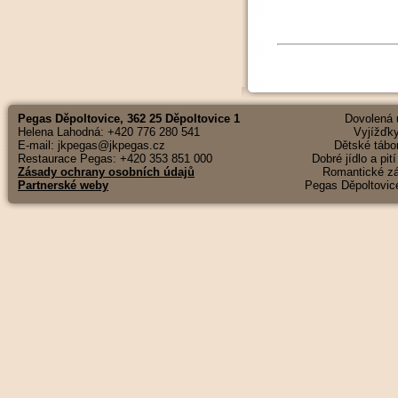
Pegas Děpoltovice, 362 25 Děpoltovice 1
Dovolená u
Helena Lahodná: +420 776 280 541
Vyjížďky
E-mail: jkpegas@jkpegas.cz
Dětské tábor
Restaurace Pegas: +420 353 851 000
Dobré jídlo a pit
Zásady ochrany osobních údajů
Romantické záž
Partnerské weby
Pegas Děpoltovice