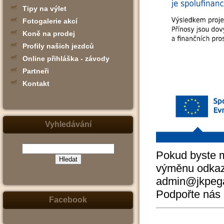
Tipy na výlet
Fotogalerie akcí
Koně na prodej
Profily našich jezdců
Online přihláška - závody
Partneři
Kontakt
Vyhledávání
Pokud byste m
výměnu odkazů
(zadejte
admin@jkpegas
slovo,
jeho
Podpořte nás
část
nebo
Facebook
slovní
spojení
-
např.