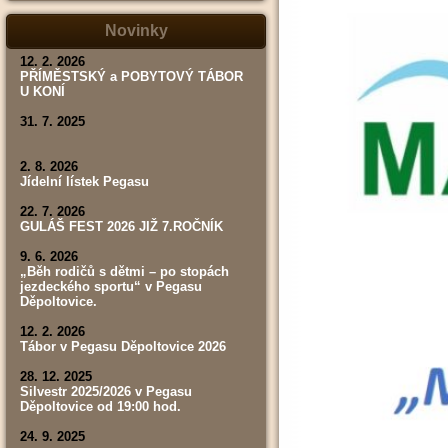
tábor,
závod,
Novinky
výsledky)
12. 2. 2026
PŘÍMĚSTSKÝ a POBYTOVÝ TÁBOR
U KONÍ
31. 7. 2025
2. 8. 2026
Jídelní lístek Pegasu
22. 7. 2026
GULÁŠ FEST 2026 JIŽ 7.ROČNÍK
9. 6. 2026
„Běh rodičů s dětmi – po stopách
jezdeckého sportu“ v Pegasu
Děpoltovice.
12. 2. 2026
Tábor v Pegasu Děpoltovice 2026
28. 12. 2025
Silvestr 2025/2026 v Pegasu
Děpoltovice od 19:00 hod.
24. 9. 2025