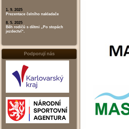
1. 9. 2025
Prezentace čelního nakladače
8. 5. 2025
Běh rodičů s dětmi „Po stopách
jezdectví“.
Podporují nás