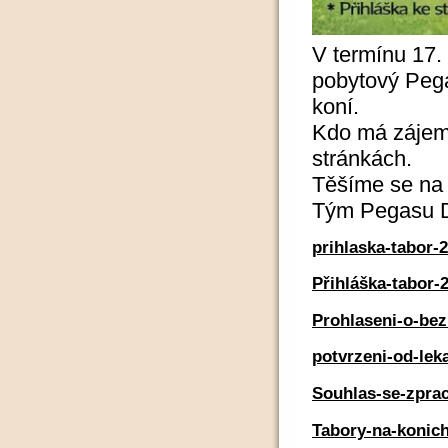
V termínu 17. 
pobytový Pega
koní.
Kdo má zájem, 
stránkách.
Těšíme se na 
Tým Pegasu D
prihlaska-tabor-
Přihláška-tabor-
Prohlaseni-o-bez
potvrzeni-od-lek
Souhlas-se-zpra
Tabory-na-konic