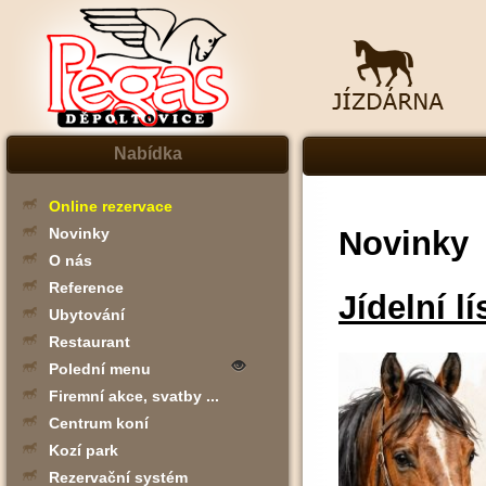
Nabídka
Online rezervace
Novinky
Novinky
O nás
Reference
Jídelní l
Ubytování
Restaurant
Polední menu
Firemní akce, svatby ...
Centrum koní
Kozí park
Rezervační systém