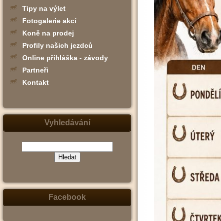
Tipy na výlet
Fotogalerie akcí
Koně na prodej
Profily našich jezdců
Online přihláška - závody
Partneři
Kontakt
Vyhledávání
(zadejte
slovo,
jeho
část
nebo
Facebook
slovní
spojení
-
např.