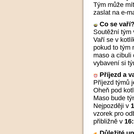
Tým může mí
zaslat na e-ma
Co se vaří
Soutěžní tým 
Vaří se v kotl
pokud to tým 
maso a cibuli 
vybavení si t
Příjezd a v
Příjezd týmů j
Oheň pod kotl
Maso bude t
Nejpozději v
1
vzorek pro od
přibližně v
16:
Důležité u