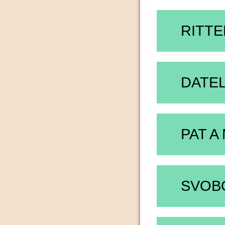
RITT
DATEL
PAT A
SVOB