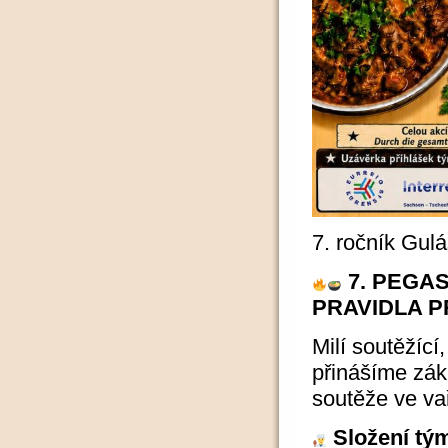
7. ročník Gul
7. PEGA
PRAVIDLA P
Milí soutěžící
přinášíme zákl
soutěže ve va
Složení tý