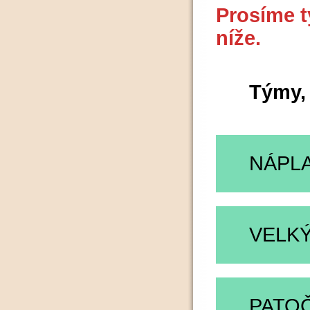
Prosíme t
níže.
Týmy, 
NÁPLA
VELKÝ
PATO