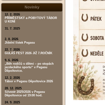
tábor,
závod,
Novinky
výsledky)
12. 2. 2026
PŘÍMĚSTSKÝ a POBYTOVÝ TÁBOR
U KONÍ
31. 7. 2025
2. 8. 2026
Jídelní lístek Pegasu
22. 7. 2026
GULÁŠ FEST 2026 JIŽ 7.ROČNÍK
9. 6. 2026
„Běh rodičů s dětmi – po stopách
jezdeckého sportu“ v Pegasu
Děpoltovice.
12. 2. 2026
Tábor v Pegasu Děpoltovice 2026
28. 12. 2025
Silvestr 2025/2026 v Pegasu
Děpoltovice od 19:00 hod.
24. 9. 2025