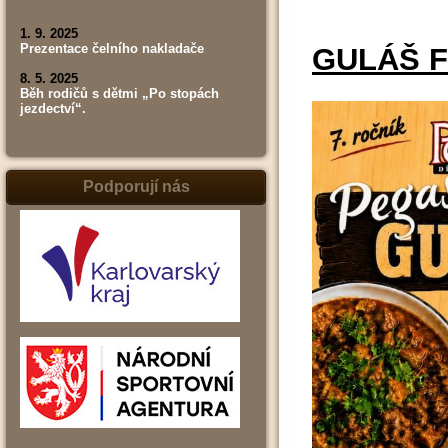
1. 9. 2025
Prezentace čelního nakladače
GULÁŠ F
8. 5. 2025
Běh rodičů s dětmi „Po stopách
jezdectví“.
Podporují nás