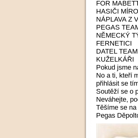
FOR MABET
HASIČI MÍR
NÁPLAVA Z 
PEGAS TEA
NĚMECKÝ T
FERNETICI
DATEL TEAM
KUŽELKÁŘI
Pokud jsme na
No a ti, kteří
přihlásit se 
Soutěží se o 
Neváhejte, po
Těšíme se na
Pegas Děpolto