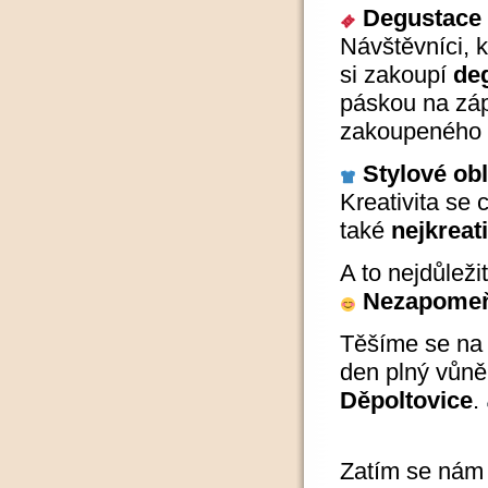
Degustace 
Návštěvníci, k
si zakoupí
de
páskou na záp
zakoupeného 
Stylové obl
Kreativita se
také
nejkreat
A to nejdůleži
Nezapomeňt
Těšíme se na v
den plný vůně
Děpoltovice
.
Zatím se nám p