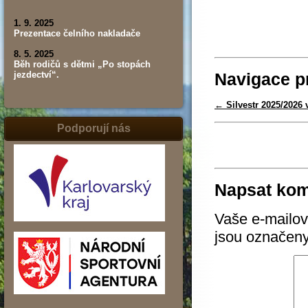
1. 9. 2025
Prezentace čelního nakladače
8. 5. 2025
Běh rodičů s dětmi „Po stopách
Navigace p
jezdectví“.
←
Silvestr 2025/2026 
Podporují nás
Napsat kom
Vaše e-mailov
jsou označen