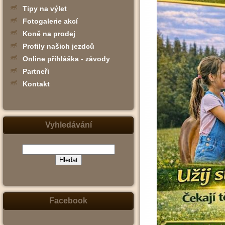
Tipy na výlet
Fotogalerie akcí
Koně na prodej
Profily našich jezdců
Online přihláška - závody
Partneři
Kontakt
Vyhledávání
(zadejte
slovo,
jeho
část
nebo
Facebook
slovní
spojení
-
např.