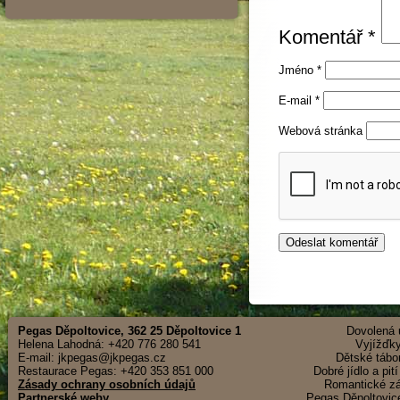
Komentář
*
Jméno
*
E-mail
*
Webová stránka
Pegas Děpoltovice, 362 25 Děpoltovice 1
Dovolená u
Helena Lahodná: +420 776 280 541
Vyjížďky
E-mail: jkpegas@jkpegas.cz
Dětské tábor
Restaurace Pegas: +420 353 851 000
Dobré jídlo a pit
Zásady ochrany osobních údajů
Romantické záž
Partnerské weby
Pegas Děpoltovice