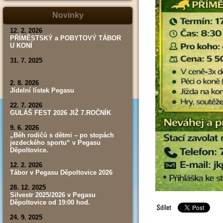
tábor,
závod,
Novinky
výsledky)
12. 2. 2026
PŘÍMĚSTSKÝ a POBYTOVÝ TÁBOR
U KONÍ
31. 7. 2025
2. 8. 2026
Jídelní lístek Pegasu
22. 7. 2026
GULÁŠ FEST 2026 JIŽ 7.ROČNÍK
9. 6. 2026
„Běh rodičů s dětmi – po stopách
jezdeckého sportu“ v Pegasu
Děpoltovice.
12. 2. 2026
Tábor v Pegasu Děpoltovice 2026
28. 12. 2025
Silvestr 2025/2026 v Pegasu
Děpoltovice od 19:00 hod.
24. 9. 2025