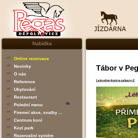
Nabídka
Online rezervace
Tábor v Peg
Novinky
O nás
Leto-plne-koni-a-zabavy-2
Reference
Ubytování
Restaurant
Polední menu
Firemní akce, svatby ...
Centrum koní
Kozí park
Rezervační systém