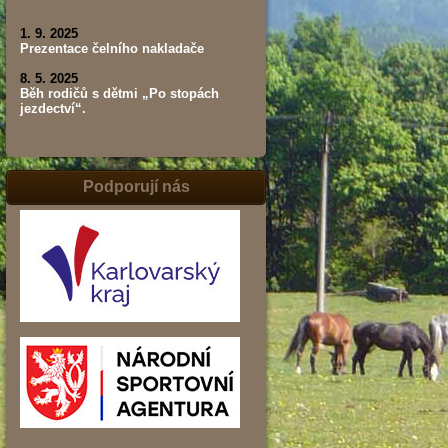
1. 9. 2025
Prezentace čelního nakladače
8. 5. 2025
Běh rodičů s dětmi „Po stopách
jezdectví“.
Podporují nás