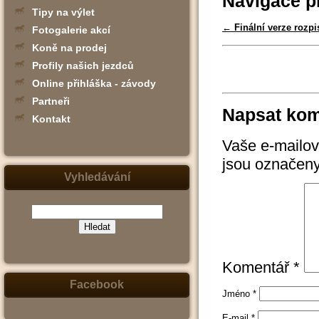
Navigace p
Tipy na výlet
←
Finální verze rozpi
Fotogalerie akcí
Koně na prodej
Profily našich jezdců
Online přihláška - závody
Partneři
Napsat kom
Kontakt
Vaše e-mailov
jsou označen
Vyhledávání
(zadejte
slovo,
Komentář
*
jeho
část
nebo
Facebook
slovní
Jméno
*
spojení
-
E-mail
*
např.