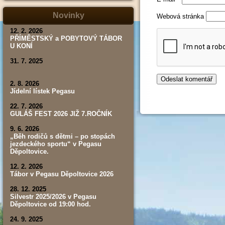
tábor,
závod,
Novinky
Webová stránka
výsledky)
12. 2. 2026
PŘÍMĚSTSKÝ a POBYTOVÝ TÁBOR
U KONÍ
31. 7. 2025
2. 8. 2026
Jídelní lístek Pegasu
22. 7. 2026
GULÁŠ FEST 2026 JIŽ 7.ROČNÍK
9. 6. 2026
„Běh rodičů s dětmi – po stopách
jezdeckého sportu“ v Pegasu
Děpoltovice.
12. 2. 2026
Tábor v Pegasu Děpoltovice 2026
28. 12. 2025
Silvestr 2025/2026 v Pegasu
Děpoltovice od 19:00 hod.
24. 9. 2025