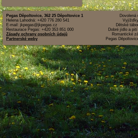
Pegas Děpoltovice, 362 25 Děpoltovice 1
Dovolená u
Helena Lahodná: +420 776 280 541
Vyjížďky
E-mail: jkpegas@jkpegas.cz
Dětské tábor
Restaurace Pegas: +420 353 851 000
Dobré jídlo a pit
Zásady ochrany osobních údajů
Romantické záž
Partnerské weby
Pegas Děpoltovice