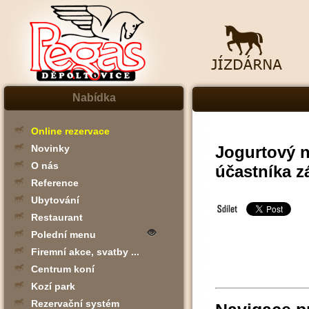
Nabídka
Online rezervace
Jogurtový 
Novinky
O nás
účastníka z
Reference
Ubytování
Restaurant
Polední menu
Firemní akce, svatby ...
Centrum koní
Kozí park
Rezervační systém