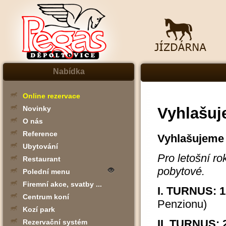
Nabídka
Online rezervace
Vyhlašuj
Novinky
O nás
Reference
Vyhlašujeme 
Ubytování
Pro letošní ro
Restaurant
pobytové.
Polední menu
Firemní akce, svatby ...
I. TURNUS: 12
Centrum koní
Penzionu)
Kozí park
II. TURNUS: 2
Rezervační systém