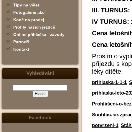
Tipy na výlet
III. TURNUS: 
Fotogalerie akcí
Koně na prodej
IV TURNUS: 1
Profily našich jezdců
Cena letošní
Online přihláška - závody
Partneři
Cena letošní
Kontakt
Prosím o vypl
příjezdu s kop
léky dítěte.
Vyhledávání
prihlaska-1-1-1
S
prihlaska-leto-20
Prohlášení-o-bez
(zadejte
slovo,
jeho
Souhlas-se-zpra
část
nebo
Facebook
slovní
spojení
potvrzeni-1
Stáh
-
např.