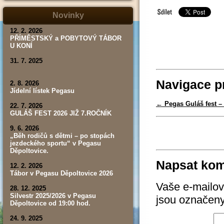
tábor,
závod,
Novinky
výsledky)
12. 2. 2026
PŘÍMĚSTSKÝ a POBYTOVÝ TÁBOR
U KONÍ
31. 7. 2025
Navigace p
2. 8. 2026
Jídelní lístek Pegasu
←
Pegas Guláš fest – 
22. 7. 2026
GULÁŠ FEST 2026 JIŽ 7.ROČNÍK
9. 6. 2026
„Běh rodičů s dětmi – po stopách
jezdeckého sportu“ v Pegasu
Děpoltovice.
Napsat kom
12. 2. 2026
Tábor v Pegasu Děpoltovice 2026
Vaše e-mailov
28. 12. 2025
Silvestr 2025/2026 v Pegasu
jsou označen
Děpoltovice od 19:00 hod.
24. 9. 2025