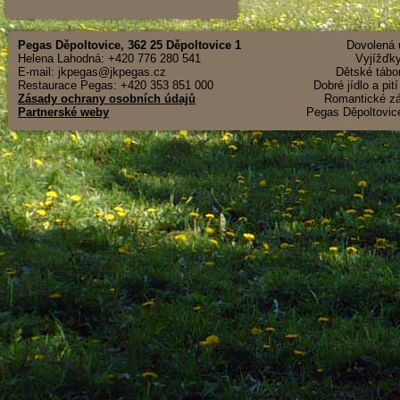
Pegas Děpoltovice, 362 25 Děpoltovice 1
Dovolená u
Helena Lahodná: +420 776 280 541
Vyjížďky
E-mail: jkpegas@jkpegas.cz
Dětské tábor
Restaurace Pegas: +420 353 851 000
Dobré jídlo a pit
Zásady ochrany osobních údajů
Romantické záž
Partnerské weby
Pegas Děpoltovice