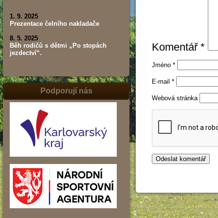
1. 9. 2025
Prezentace čelního nakladače
8. 5. 2025
Komentář
*
Běh rodičů s dětmi „Po stopách
jezdectví“.
Jméno
*
E-mail
*
Podporují nás
Webová stránka