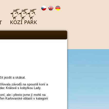
it jezdit a skákat.
častňovala závodů na spoustě koní a
adec Králové s kobylkou Lady.
í, ale i přesto jsme jí mohli na
Ten Karlovarské oblasti v kategorii