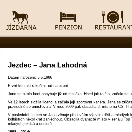
Jezdec – Jana Lahodná
Datum narození: 5.6.1986
První kontakt s koňmi: od narození
Jana se okolo koní pohybuje již od malička. Hned jak to šlo, začala se uč
Ve 12 letech složila licenci a začala její sportovní kariéra. Jana se zú
pravidelně se umisťovala. V roce 2009 pak obsadila 3. místo na CSI Hr
V posledních letech se Jana věnuje především výcviku dětí a mladých kon
kolbištích několikrát zahlédnout. Obsadila dvanácté místo v seriálu Top 
mladých jezdců a seniorů.
1998 – 2014: