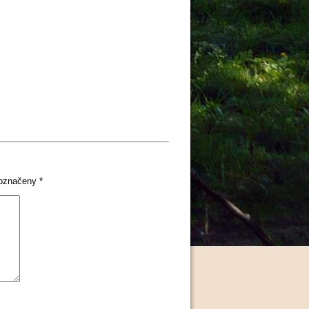
 označeny
*