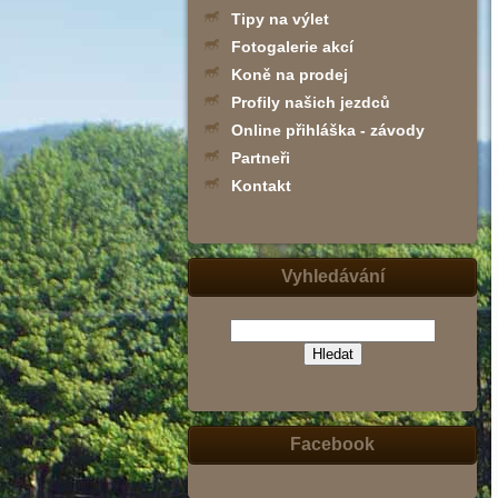
Tipy na výlet
Fotogalerie akcí
Koně na prodej
Profily našich jezdců
Online přihláška - závody
Partneři
Kontakt
Vyhledávání
(zadejte
slovo,
jeho
část
nebo
Facebook
slovní
spojení
-
např.