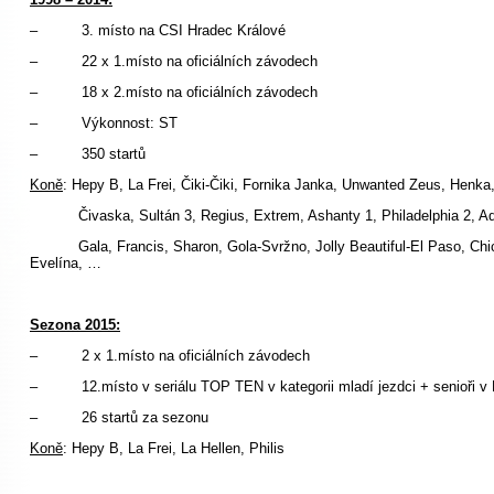
– 3. místo na CSI Hradec Králové
– 22 x 1.místo na oficiálních závodech
– 18 x 2.místo na oficiálních závodech
– Výkonnost: ST
– 350 startů
Koně
: Hepy B, La Frei, Čiki-Čiki, Fornika Janka, Unwanted Zeus, Henka
Čivaska, Sultán 3, Regius, Extrem, Ashanty 1, Philadelphia 2, Ad
Gala, Francis, Sharon, Gola-Svržno, Jolly Beautiful-El Paso, Chicag
Evelína, …
Sezona 2015:
– 2 x 1.místo na oficiálních závodech
– 12.místo v seriálu TOP TEN v kategorii mladí jezdci + senioři v K
– 26 startů za sezonu
Koně
: Hepy B, La Frei, La Hellen, Philis