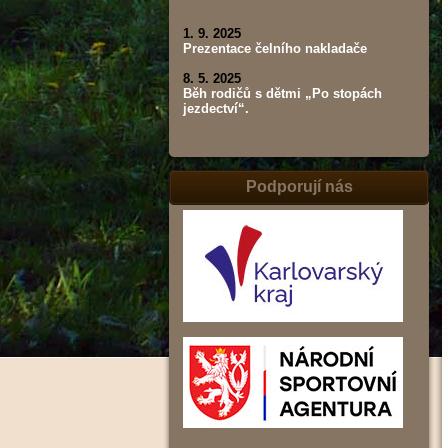
1. 9. 2025
Prezentace čelního nakladače
8. 5. 2025
Běh rodičů s dětmi „Po stopách
jezdectví“.
Podporují nás