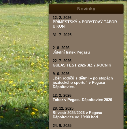
tábor,
závod,
Novinky
výsledky)
12. 2. 2026
PŘÍMĚSTSKÝ a POBYTOVÝ TÁBOR
U KONÍ
31. 7. 2025
2. 8. 2026
Jídelní lístek Pegasu
22. 7. 2026
GULÁŠ FEST 2026 JIŽ 7.ROČNÍK
9. 6. 2026
„Běh rodičů s dětmi – po stopách
jezdeckého sportu“ v Pegasu
Děpoltovice.
12. 2. 2026
Tábor v Pegasu Děpoltovice 2026
28. 12. 2025
Silvestr 2025/2026 v Pegasu
Děpoltovice od 19:00 hod.
24. 9. 2025