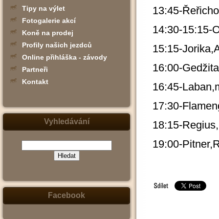
13:45-Řeřich
Tipy na výlet
Fotogalerie akcí
14:30-15:15-
Koně na prodej
Profily našich jezdců
15:15-Jorika,
Online přihláška - závody
16:00-Gedžita
Partneři
Kontakt
16:45-Laban,m
17:30-Flamen
Vyhledávání
18:15-Regius
19:00-Pitner,
(zadejte
slovo,
jeho
část
nebo
Facebook
slovní
spojení
-
např.