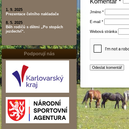
Komentář
*
1. 9. 2025
Jméno
*
Prezentace čelního nakladače
E-mail
*
8. 5. 2025
Běh rodičů s dětmi „Po stopách
jezdectví“.
Webová stránka
Podporují nás