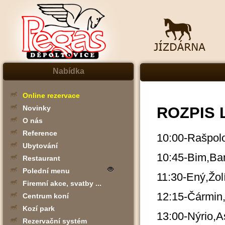
Nabídka
Online rezervace
ROZPIS 
Novinky
O nás
Reference
10:00-Rašpolo
Ubytování
10:45-Bim,Ba
Restaurant
Polední menu
11:30-Ený,Žol
Firemní akce, svatby ...
12:15-Čármin
Centrum koní
Kozí park
13:00-Nýrio,A
Rezervační systém