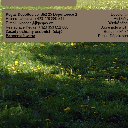
Pegas Děpoltovice, 362 25 Děpoltovice 1
Dovolená u
Helena Lahodná: +420 776 280 541
Vyjížďky
E-mail: jkpegas@jkpegas.cz
Dětské tábor
Restaurace Pegas: +420 353 851 000
Dobré jídlo a pit
Zásady ochrany osobních údajů
Romantické záž
Partnerské weby
Pegas Děpoltovice