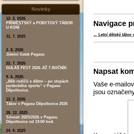
tábor,
závod,
Novinky
výsledky)
12. 2. 2026
Navigace p
PŘÍMĚSTSKÝ a POBYTOVÝ TÁBOR
U KONÍ
←
Letní dětský tábor
31. 7. 2025
2. 8. 2026
Jídelní lístek Pegasu
22. 7. 2026
GULÁŠ FEST 2026 JIŽ 7.ROČNÍK
Napsat kom
9. 6. 2026
„Běh rodičů s dětmi – po stopách
Vaše e-mailov
jezdeckého sportu“ v Pegasu
Děpoltovice.
jsou označen
12. 2. 2026
Tábor v Pegasu Děpoltovice 2026
28. 12. 2025
Silvestr 2025/2026 v Pegasu
Děpoltovice od 19:00 hod.
24. 9. 2025