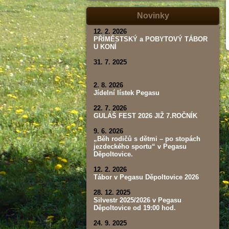
tábor,
závod,
Novinky
výsledky)
12. 2. 2026
PŘÍMĚSTSKÝ a POBYTOVÝ TÁBOR
U KONÍ
31. 7. 2025
2. 8. 2026
Jídelní lístek Pegasu
22. 7. 2026
GULÁŠ FEST 2026 JIŽ 7.ROČNÍK
9. 6. 2026
„Běh rodičů s dětmi – po stopách
jezdeckého sportu“ v Pegasu
Děpoltovice.
12. 2. 2026
Tábor v Pegasu Děpoltovice 2026
28. 12. 2025
Silvestr 2025/2026 v Pegasu
Děpoltovice od 19:00 hod.
24. 9. 2025