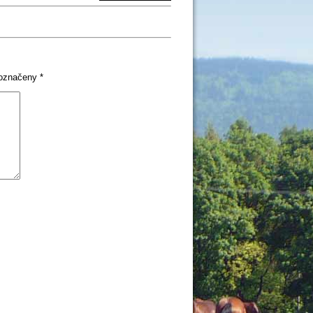
 označeny
*