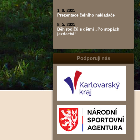
1. 9. 2025
Prezentace čelního nakladače
8. 5. 2025
Běh rodičů s dětmi „Po stopách
jezdectví“.
Podporují nás