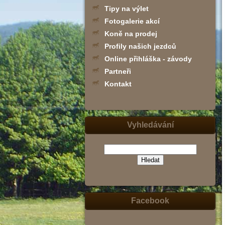
Tipy na výlet
Fotogalerie akcí
Koně na prodej
Profily našich jezdců
Online přihláška - závody
Partneři
Kontakt
Vyhledávání
(zadejte
slovo,
jeho
část
nebo
Facebook
slovní
spojení
-
např.