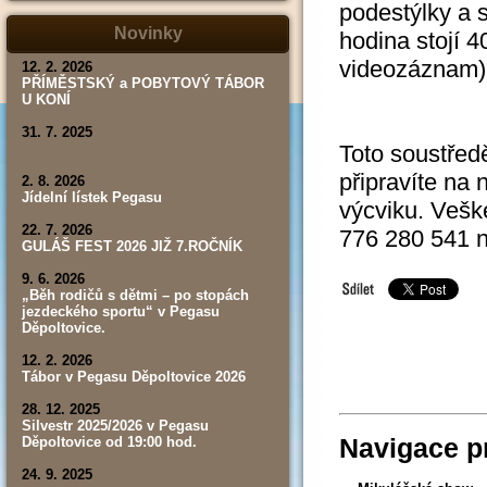
podestýlky a s
tábor,
závod,
Novinky
hodina stojí 4
výsledky)
videozáznam)
12. 2. 2026
PŘÍMĚSTSKÝ a POBYTOVÝ TÁBOR
U KONÍ
31. 7. 2025
Toto soustředě
připravíte na
2. 8. 2026
Jídelní lístek Pegasu
výcviku. Vešk
22. 7. 2026
776 280 541 
GULÁŠ FEST 2026 JIŽ 7.ROČNÍK
9. 6. 2026
„Běh rodičů s dětmi – po stopách
jezdeckého sportu“ v Pegasu
Děpoltovice.
12. 2. 2026
Tábor v Pegasu Děpoltovice 2026
28. 12. 2025
Silvestr 2025/2026 v Pegasu
Navigace p
Děpoltovice od 19:00 hod.
24. 9. 2025