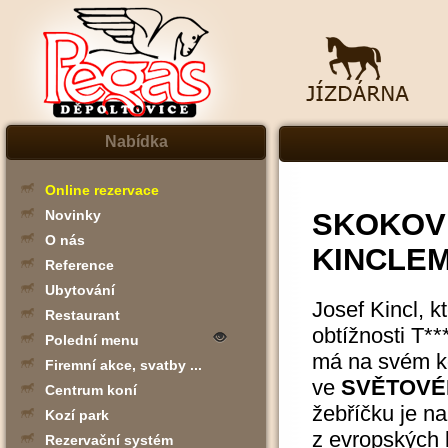
Nabídka
Online rezervace
SKOKOV
Novinky
O nás
KINCLE
Reference
Ubytování
Josef Kincl, k
Restaurant
obtížnosti T*
Polední menu
má na svém ko
Firemní akce, svatby ...
ve
SVĚTOVÉ
Centrum koní
žebříčku je na
Kozí park
z evropských k
Rezervační systém