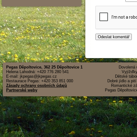
Pegas Děpoltovice, 362 25 Děpoltovice 1
Dovolená u
Helena Lahodná: +420 776 280 541
Vyjížďky
E-mail: jkpegas@jkpegas.cz
Dětské tábor
Restaurace Pegas: +420 353 851 000
Dobré jídlo a pit
Zásady ochrany osobních údajů
Romantické záž
Partnerské weby
Pegas Děpoltovice