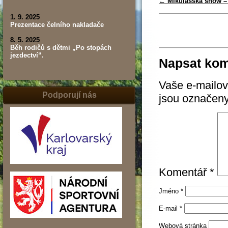
←
Mikulášská show – 
1. 9. 2025
Prezentace čelního nakladače
8. 5. 2025
Běh rodičů s dětmi „Po stopách
jezdectví“.
Napsat kom
Vaše e-mailov
Podporují nás
jsou označen
Komentář
*
Jméno
*
E-mail
*
Webová stránka