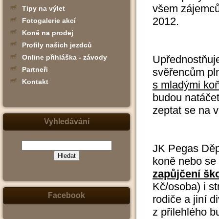
všem zájemců
Tipy na výlet
2012.
Fotogalerie akcí
Koně na prodej
Profily našich jezdců
Upřednostňuj
Online přihláška - závody
Partneři
svěřencům pln
Kontakt
s mladými koň
budou natáčet,
zeptat se na v
Vyhledávání
JK Pegas Děpo
koně nebo se
zapůjčení šk
(zadejte
slovo,
jeho
Kč/osoba) i st
část
nebo
Facebook
rodiče a jiní 
slovní
spojení
z přilehlého b
-
např.