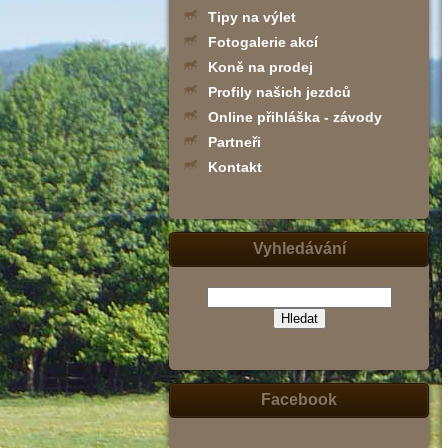
Tipy na výlet
Fotogalerie akcí
Koně na prodej
Profily našich jezdců
Online přihláška - závody
Partneři
Kontakt
Vyhledávání
(zadejte
slovo,
jeho
část
nebo
Facebook
slovní
spojení
-
např.