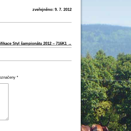
zveřejněno: 9. 7. 2012
lifikace Styl šampionátu 2012 – 716K1
→
 označeny
*