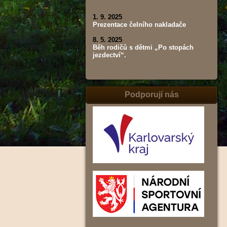
1. 9. 2025
Prezentace čelního nakladače
8. 5. 2025
Běh rodičů s dětmi „Po stopách
jezdectví“.
Podporují nás