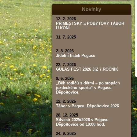
tábor,
závod,
Novinky
výsledky)
12. 2. 2026
PŘÍMĚSTSKÝ a POBYTOVÝ TÁBOR
U KONÍ
31. 7. 2025
2. 8. 2026
Jídelní lístek Pegasu
22. 7. 2026
GULÁŠ FEST 2026 JIŽ 7.ROČNÍK
9. 6. 2026
„Běh rodičů s dětmi – po stopách
jezdeckého sportu“ v Pegasu
Děpoltovice.
12. 2. 2026
Tábor v Pegasu Děpoltovice 2026
28. 12. 2025
Silvestr 2025/2026 v Pegasu
Děpoltovice od 19:00 hod.
24. 9. 2025