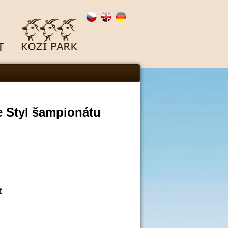
e Styl šampionátu
f