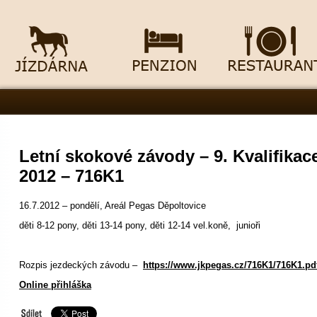
Letní skokové závody – 9. Kvalifikac
2012 – 716K1
16.7.2012 – pondělí, Areál Pegas Děpoltovice
děti 8-12 pony, děti 13-14 pony, děti 12-14 vel.koně, junioři
Rozpis jezdeckých závodu –
https://www.jkpegas.cz/716K1/716K1.pd
Online přihláška