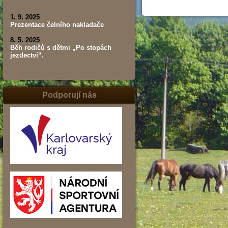
1. 9. 2025
Prezentace čelního nakladače
8. 5. 2025
Běh rodičů s dětmi „Po stopách
jezdectví“.
Podporují nás