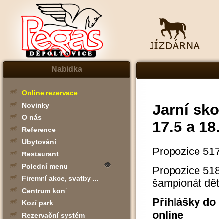
Nabídka
Online rezervace
Jarní sk
Novinky
O nás
17.5 a 18
Reference
Ubytování
Propozice 51
Restaurant
Polední menu
Propozice 5
Firemní akce, svatby ...
šampionát dět
Centrum koní
Přihlášky do 
Kozí park
online
Rezervační systém