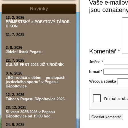
Vaše e-mailov
tábor,
závod,
jsou označen
Novinky
výsledky)
12. 2. 2026
PŘÍMĚSTSKÝ a POBYTOVÝ TÁBOR
U KONÍ
31. 7. 2025
2. 8. 2026
Komentář
*
Jídelní lístek Pegasu
22. 7. 2026
Jméno
*
GULÁŠ FEST 2026 JIŽ 7.ROČNÍK
E-mail
*
9. 6. 2026
„Běh rodičů s dětmi – po stopách
Webová stránka
jezdeckého sportu“ v Pegasu
Děpoltovice.
12. 2. 2026
Tábor v Pegasu Děpoltovice 2026
28. 12. 2025
Silvestr 2025/2026 v Pegasu
Děpoltovice od 19:00 hod.
24. 9. 2025