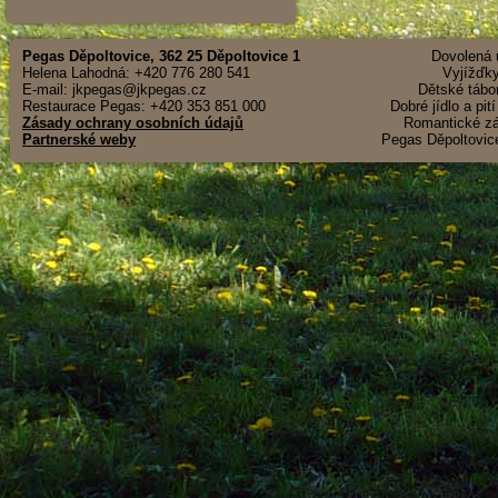
Pegas Děpoltovice, 362 25 Děpoltovice 1
Dovolená u
Helena Lahodná: +420 776 280 541
Vyjížďky
E-mail: jkpegas@jkpegas.cz
Dětské tábor
Restaurace Pegas: +420 353 851 000
Dobré jídlo a pit
Zásady ochrany osobních údajů
Romantické záž
Partnerské weby
Pegas Děpoltovice