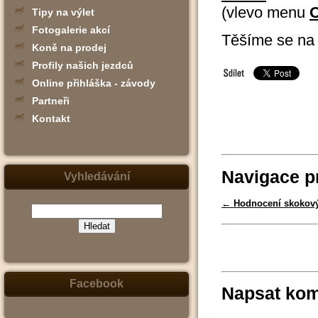
(vlevo menu
O
Tipy na výlet
Fotogalerie akcí
Těšíme se na
Koně na prodej
Profily našich jezdců
Online přihláška - závody
Partneři
Kontakt
Navigace p
Vyhledávání
←
Hodnocení skokový
(zadejte
slovo,
jeho
část
nebo
Facebook
Napsat kom
slovní
spojení
-
např.