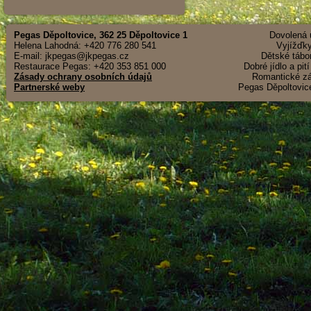
Pegas Děpoltovice, 362 25 Děpoltovice 1
Dovolená u
Helena Lahodná: +420 776 280 541
Vyjížďky
E-mail: jkpegas@jkpegas.cz
Dětské tábor
Restaurace Pegas: +420 353 851 000
Dobré jídlo a pit
Zásady ochrany osobních údajů
Romantické záž
Partnerské weby
Pegas Děpoltovice