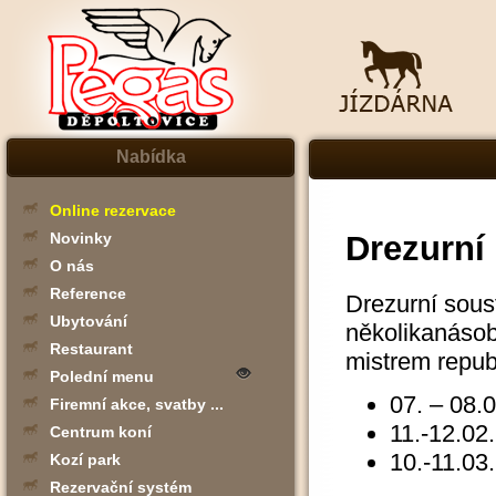
Nabídka
Online rezervace
Drezurní
Novinky
O nás
Reference
Drezurní sous
Ubytování
několikanáso
Restaurant
mistrem repub
Polední menu
07. – 08.
Firemní akce, svatby ...
11.-12.02
Centrum koní
10.-11.03
Kozí park
Rezervační systém