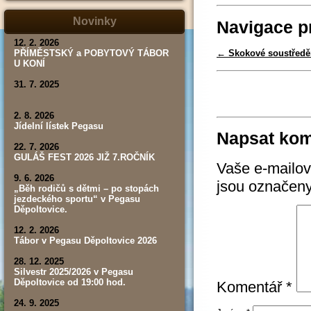
tábor,
závod,
Novinky
Navigace p
výsledky)
12. 2. 2026
←
Skokové soustředě
PŘÍMĚSTSKÝ a POBYTOVÝ TÁBOR
U KONÍ
31. 7. 2025
2. 8. 2026
Jídelní lístek Pegasu
Napsat kom
22. 7. 2026
GULÁŠ FEST 2026 JIŽ 7.ROČNÍK
Vaše e-mailov
9. 6. 2026
jsou označen
„Běh rodičů s dětmi – po stopách
jezdeckého sportu“ v Pegasu
Děpoltovice.
12. 2. 2026
Tábor v Pegasu Děpoltovice 2026
28. 12. 2025
Silvestr 2025/2026 v Pegasu
Děpoltovice od 19:00 hod.
Komentář
*
24. 9. 2025