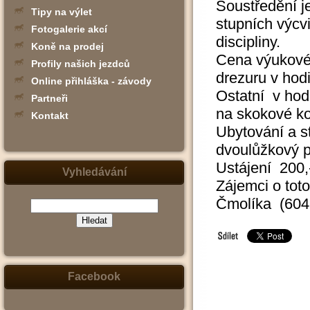
Soustředění j
Tipy na výlet
stupních výcv
Fotogalerie akcí
discipliny.
Koně na prodej
Cena výukové 
Profily našich jezdců
drezuru v hod
Online přihláška - závody
Ostatní v hod
Partneři
na skokové k
Kontakt
Ubytování a s
dvoulůžkový p
Ustájení 200,
Vyhledávání
Zájemci o toto
Čmolíka (604
(zadejte
slovo,
jeho
část
nebo
Facebook
slovní
spojení
-
např.