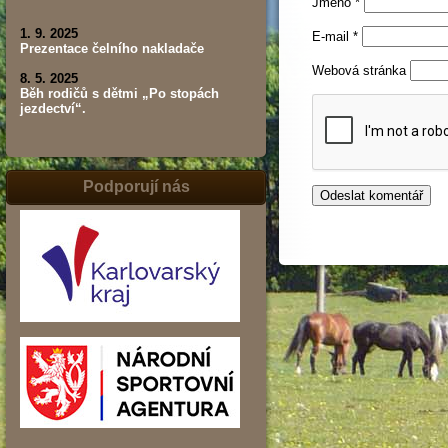
Jméno
*
1. 9. 2025
E-mail
*
Prezentace čelního nakladače
Webová stránka
8. 5. 2025
Běh rodičů s dětmi „Po stopách
jezdectví“.
Podporují nás